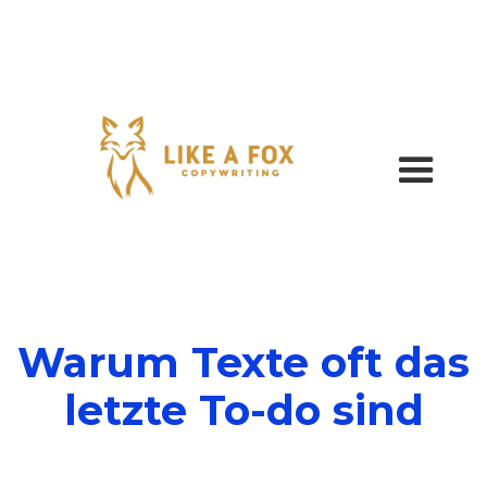
Wozu ‘ne teure Uhr,
wenn ich dann
keine Zeit hab? –
Warum Texte oft das
letzte To-do sind