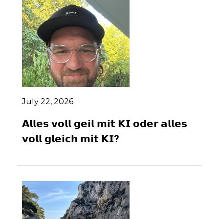
July 22, 2026
𝗔𝗹𝗹𝗲𝘀 𝘃𝗼𝗹𝗹 𝗴𝗲𝗶𝗹 𝗺𝗶𝘁 𝗞𝗜 𝗼𝗱𝗲𝗿 𝗮𝗹𝗹𝗲𝘀
𝘃𝗼𝗹𝗹 𝗴𝗹𝗲𝗶𝗰𝗵 𝗺𝗶𝘁 𝗞𝗜?