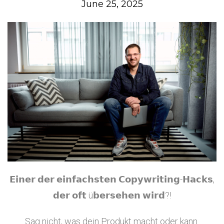
June 25, 2025
𝗘𝗶𝗻𝗲𝗿 𝗱𝗲𝗿 𝗲𝗶𝗻𝗳𝗮𝗰𝗵𝘀𝘁𝗲𝗻 𝗖𝗼𝗽𝘆𝘄𝗿𝗶𝘁𝗶𝗻𝗴-𝗛𝗮𝗰𝗸𝘀,
𝗱𝗲𝗿 𝗼𝗳𝘁 ü𝗯𝗲𝗿𝘀𝗲𝗵𝗲𝗻 𝘄𝗶𝗿𝗱?!
Sag nicht, was dein Produkt macht oder kann.