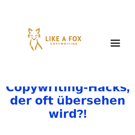
𝗘𝗶𝗻𝗲𝗿 𝗱𝗲𝗿
𝗲𝗶𝗻𝗳𝗮𝗰𝗵𝘀𝘁𝗲𝗻
𝗖𝗼𝗽𝘆𝘄𝗿𝗶𝘁𝗶𝗻𝗴-𝗛𝗮𝗰𝗸𝘀,
𝗱𝗲𝗿 𝗼𝗳𝘁 ü𝗯𝗲𝗿𝘀𝗲𝗵𝗲𝗻
𝘄𝗶𝗿𝗱?!