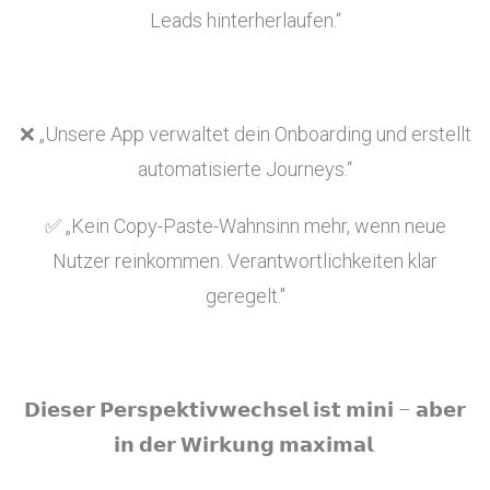
Leads hinterherlaufen.“
❌ „Unsere App verwaltet dein Onboarding und erstellt
automatisierte Journeys.“
✅ „Kein Copy-Paste-Wahnsinn mehr, wenn neue
Nutzer reinkommen. Verantwortlichkeiten klar
geregelt."
𝗗𝗶𝗲𝘀𝗲𝗿 𝗣𝗲𝗿𝘀𝗽𝗲𝗸𝘁𝗶𝘃𝘄𝗲𝗰𝗵𝘀𝗲𝗹 𝗶𝘀𝘁 𝗺𝗶𝗻𝗶 – 𝗮𝗯𝗲𝗿
𝗶𝗻 𝗱𝗲𝗿 𝗪𝗶𝗿𝗸𝘂𝗻𝗴 𝗺𝗮𝘅𝗶𝗺𝗮𝗹.