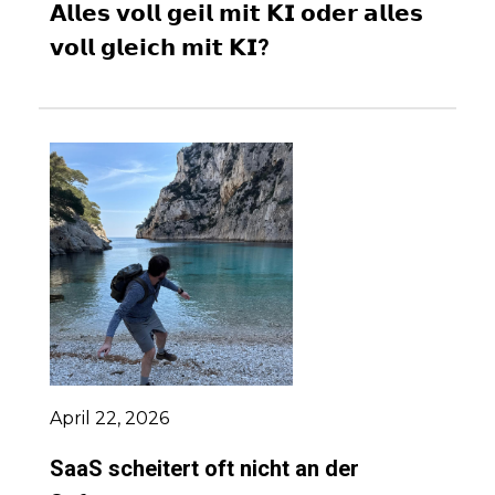
𝗔𝗹𝗹𝗲𝘀 𝘃𝗼𝗹𝗹 𝗴𝗲𝗶𝗹 𝗺𝗶𝘁 𝗞𝗜 𝗼𝗱𝗲𝗿 𝗮𝗹𝗹𝗲𝘀
𝘃𝗼𝗹𝗹 𝗴𝗹𝗲𝗶𝗰𝗵 𝗺𝗶𝘁 𝗞𝗜?
April 22, 2026
SaaS scheitert oft nicht an der